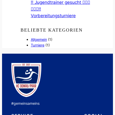
!! Jugendtrainer gesucht 🤾🏼‍♀️
🤾🏽‍♂️!!
Vorbereitungsturniere
BELIEBTE KATEGORIEN
Allgemein
(1)
Turniere
(1)
#gemeinsameins