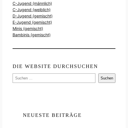
C-Jugend (männlich)
C-Jugend (weiblich)
D-Jugend (gemischt)
E-Jugend (gemischt)
Minis (gemischt)
Bambinis (gemischt)
DIE WEBSITE DURCHSUCHEN
S
Suchen
u
c
h
e
n
NEUESTE BEITRÄGE